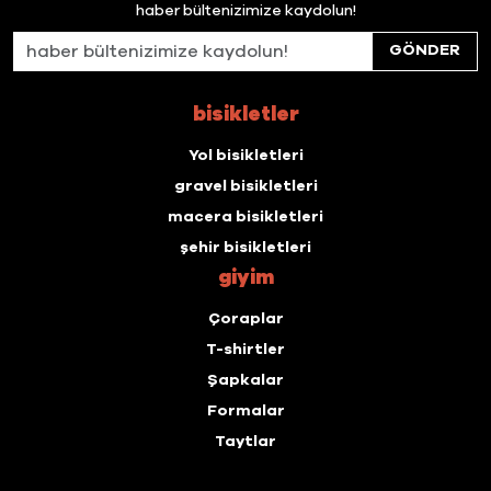
haber bültenizimize kaydolun!
GÖNDER
bisikletler
Yol bisikletleri
gravel bisikletleri
macera bisikletleri
şehir bisikletleri
giyim
Çoraplar
T-shirtler
Şapkalar
Formalar
Taytlar