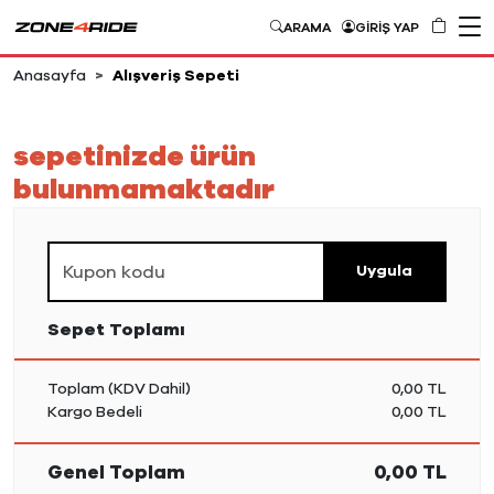
ARAMA
GİRİŞ YAP
Anasayfa
Alışveriş Sepeti
sepetinizde ürün
bulunmamaktadır
Uygula
Sepet Toplamı
Toplam (KDV Dahil)
0,00 TL
Kargo Bedeli
0,00 TL
Genel Toplam
0,00 TL