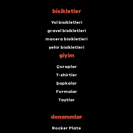
bisikletler
Yol bisikletleri
gravel bisikletleri
macera bisikletleri
şehir bisikletleri
giyim
Çoraplar
T-shirtler
Şapkalar
Formalar
Taytlar
donanımlar
Rocker Plate